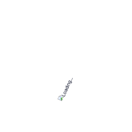
Productos relacionados
Revisión de BSC
$
218.00
IVA incluido
Leer más