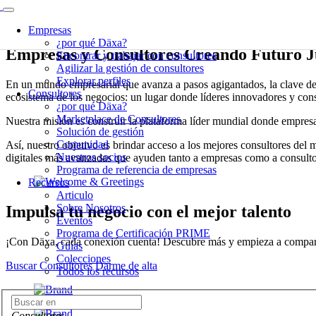
Conectamos expertos y marcas para transformar el mundo de los nego
Empresas
¿por qué Däxa?
Empresas y Consultores Creando Futuro J
Encontrar y trabajar con consultores
Agilizar la gestión de consultores
Explorar perfiles
En un mundo empresarial que avanza a pasos agigantados, la clave del
Consultores
ecosistema de los negocios: un lugar donde líderes innovadores y cons
¿por qué Däxa?
Marketplace de Consultores
Nuestra misión es construir la plataforma líder mundial donde empresas
Solución de gestión
Comunidad
Así, nuestro objetivo es brindar acceso a los mejores consultores del 
Nuestros socios
digitales más avanzadas que ayuden tanto a empresas como a consultor
Programa de referencia de empresas
Recursos
Articulo
Sobre Nosotros
Impulsa tu negocio
con el mejor talento
Eventos
Programa de Certificación PRIME
¡Con Däxa, cada conexión cuenta! Descubre más y empieza a compart
Guías
Colecciones
Buscar Consultores
Darme de alta
Todos los recursos
Consultores