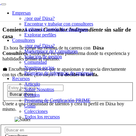
Empresas
Comienza a trabajar como Consultor
¿por qué Däxa?
Encontrar y trabajar con consultores
Comienza
como Consultor Independiente
sin salir de
Agilizar la gestión de consultores
Explorar perfiles
casa
Consultores
¿por qué Däxa?
Es hora de tomar las riendas de tu carrera con
Däxa
Marketplace de Consultores
Consultores,
Sumérgete en una plataforma donde tu experiencia y
Solución de gestión
habilidades brillan al máximo.
Comunidad
Nuestros socios
💼 Encuentra proyectos que te apasionan y negocia directamente
Programa de referencia de empresas
con tus clientes. ¿Lo mejor?
Tú decides tu tarifa.
Recursos
Articulo
Sobre Nosotros
Buscar ahora
Eventos
Programa de Certificación PRIME
Únete a una comunidad de talentos y crea tu perfil en Däxa hoy
Guías
mismo.
Colecciones
Todos los recursos
Consultores