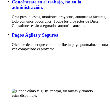
Concéntrate en el trabajo, no en la
administración.
Crea presupuestos, monitorea proyectos, automatiza facturas,
todo con unos pocos clics. Todos los proyectos de Däxa
Consultores están asegurados automáticamente.
Pagos Ágiles y Seguros
Olvídate de tener que cobrar, recibe tu pago puntualmente una
vez completado el proyecto.
Como Consultor Independiente
Una manera fácil de trabajar
¡Conecta con tu futuro profesional hoy! Entra a Däxa Consultores y
convierte tu talento en tu nueva aventura laboral.
Define cómo te gusta trabajar, tus tarifas y cuando estás disponible.