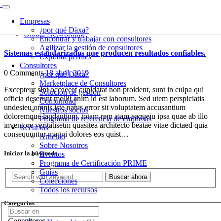
Empresas
¿por qué Däxa?
Global Networking
Encontrar y trabajar con consultores
Agilizar la gestión de consultores
Sistemas estandarizados que producen resultados confiables.
Explorar perfiles
Consultores
0 Comments
18 abril, 2019
¿por qué Däxa?
Marketplace de Consultores
Excepteur sint occaecat cupidatat non proident, sunt in culpa qui
Solución de gestión
officia deserunt mollit anim id est laborum. Sed utem perspiciatis
Comunidad
undesieu omnis iste natus error sit voluptatem accusantium
Nuestros socios
doloremque laudantium, totam rem aiam eaqueiu ipsa quae ab illo
Programa de referencia de empresas
inventore veritatisetm quasitea architecto beatae vitae dictaed quia
Recursos
consequuntur magni dolores eos quist…
Articulo
Sobre Nosotros
Iniciar la búsqueda
Eventos
Programa de Certificación PRIME
Guías
Buscar ahora
Colecciones
Todos los recursos
Categorías
Consultores