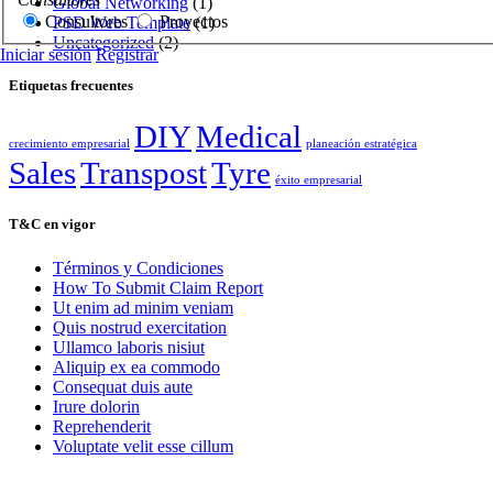
Global Networking
(1)
Consultores
Proyectos
PSD Web Template
(1)
Uncategorized
(2)
Iniciar sesión
Registrar
Etiquetas frecuentes
DIY
Medical
crecimiento empresarial
planeación estratégica
Sales
Transpost
Tyre
éxito empresarial
T&C en vigor
Términos y Condiciones
How To Submit Claim Report
Ut enim ad minim veniam
Quis nostrud exercitation
Ullamco laboris nisiut
Aliquip ex ea commodo
Consequat duis aute
Irure dolorin
Reprehenderit
Voluptate velit esse cillum