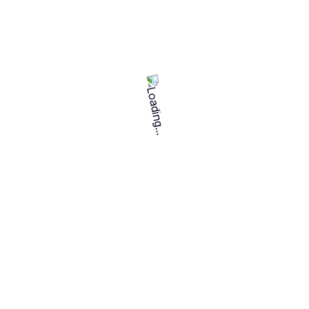
A partir de
$ 1,000.00
María E
Revisión de BSC
0
/5.0
Reseña de usuario
México
A partir de
$ 218.00