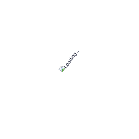
Däxa es una comunidad exclusiva de consultores y
ejecutivos interinos que ofrece servicios de coincidencia.
Recursos
Articulos
Sobre Nosotros
Empresas
Consultores
Explorar Perfiles