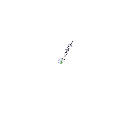
Däxa es una comunidad exclusiva de consultores y
ejecutivos interinos que ofrece servicios de coincidencia.
Recursos
Articulos
Sobre Nosotros
Empresas
Consultores
Explorar Perfiles
Contáctanos