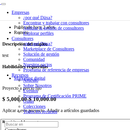
Empresas
campaña google ads
¿por qué Däxa?
Encontrar y trabajar con consultores
Publicado hace 2 años
Agilizar la gestión de consultores
Remoto
Explorar perfiles
Consultores
¿por qué Däxa?
Descripción del empleo
Marketplace de Consultores
Solución de gestión
test
Comunidad
Nuestros socios
Habilidades requeridas
Programa de referencia de empresas
Recursos
Marketing digital
Articulo
Sobre Nosotros
Proyecto a precio fijo
Eventos
Programa de Certificación PRIME
$ 5,000.00-$ 10,000.00
Guías
Colecciones
Aplicar a este proyecto
Añadir a artículos guardados
Todos los recursos
Requisitos del proyecto
Consultores